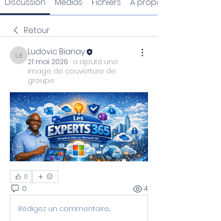
Discussion
Médias
Fichiers
À propos
Retour
Ludovic Bianay
Ludovic Bianay
21 mai 2026
·
a ajouté une
image de couverture de
groupe.
0
0
4
Rédigez un commentaire...