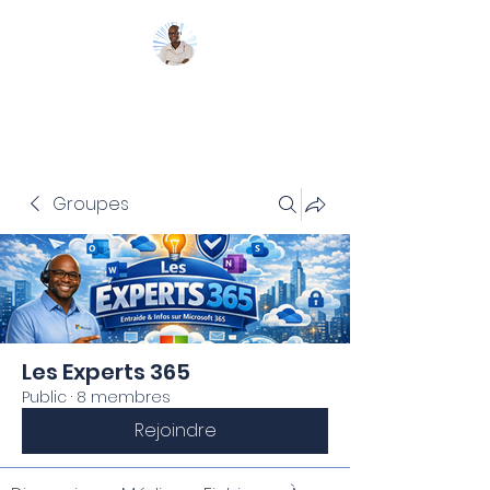
Mon Coach 365
Groupes
Les Experts 365
Public
·
8 membres
Rejoindre