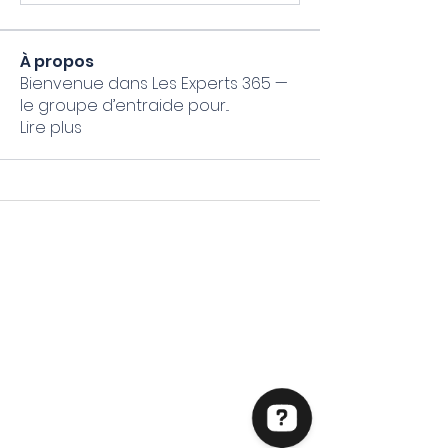
À propos
Bienvenue dans Les Experts 365 —
le groupe d’entraide pour
...
Lire plus
Mon Coach 365 Formateur
Microsoft 365 spécialisé TPE & PME
N° NDA :
01 97 36799 97
Email :
accueil@moncoach365.academy
Particuliers / Indépendants
E
ntreprises
Formations courtes