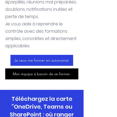
éparpillés, réunions mal préparées,
doublons, notifications inutiles et
perte de temps.
Je vous aide à reprendre le
contrôle avec des formations
simples, concrètes et directement
applicables.
Je veux me former en autonomie
Mon équipe à besoin de se former
Téléchargez la carte
“OneDrive, Teams ou
SharePoint : où ranger