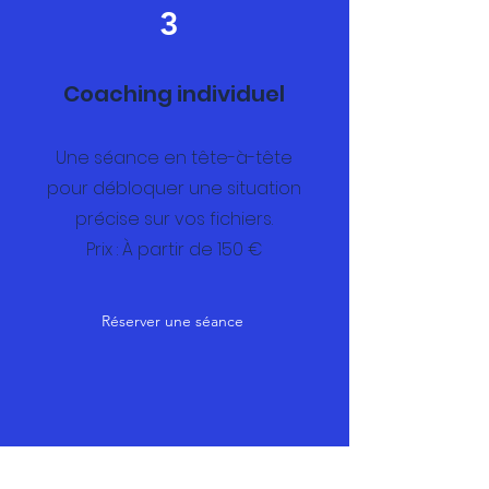
3
Coaching individuel
Une séance en tête-à-tête
pour débloquer une situation
précise sur vos fichiers.
Prix : À partir de 150 €
Réserver une séance