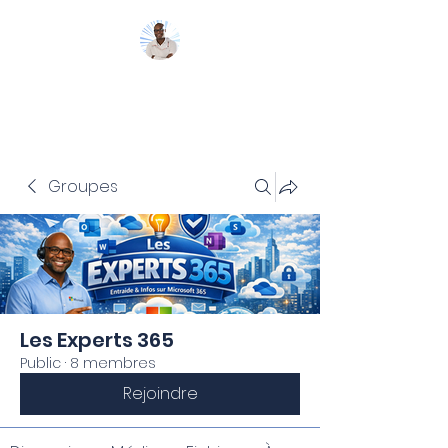
Mon Coach 365
Groupes
Les Experts 365
Public
·
8 membres
Rejoindre