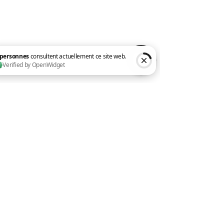
Microsoft 365 spécialisé TPE & PME
N° NDA :
01 97 36799 97
Email :
accueil@moncoach365.academy
Particuliers / Indépendants
E
ntreprises
2 personnes consultent actuellement ce site web. Verified by OpenWidget
Formations courtes
Coaching individuel
À propos
Contact
Vous intégrez mes contenus à
votre LMS ?
Mes modules Microsoft 365 sont
disponibles pour les organismes
de formation, éditeurs de LMS ou le