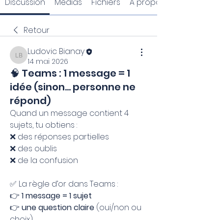
Discussion
Médias
Fichiers
À propos
Retour
Ludovic Bianay
Ludovic Bianay
14 mai 2026
🧠 Teams : 1 message = 1
idée (sinon… personne ne
répond)
Quand un message contient 4 
sujets, tu obtiens :
❌ des réponses partielles
❌ des oublis
❌ de la confusion
✅ La règle d’or dans Teams :
👉 
1 message = 1 sujet
👉 
une question claire
 (oui/non ou 
choix)