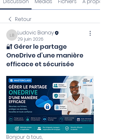
Discussion
Médias
Fichiers
À propos
Retour
Ludovic Bianay
Ludovic Bianay
29 juin 2026
🔐 Gérer le partage
OneDrive d’une manière
efficace et sécurisée
Bonjour à tous,