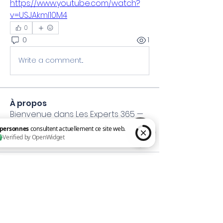
https://www.youtube.com/watch?
v=USJAkmI10M4
0
0
1
Write a comment...
À propos
Bienvenue dans Les Experts 365 —
le groupe d’entraide pour
...
Lire plus
7 personnes consultent actuellement ce site web. Verified by OpenWidget
Mon Coach 365 Formateur
Microsoft 365 spécialisé TPE & PME
N° NDA :
01 97 36799 97