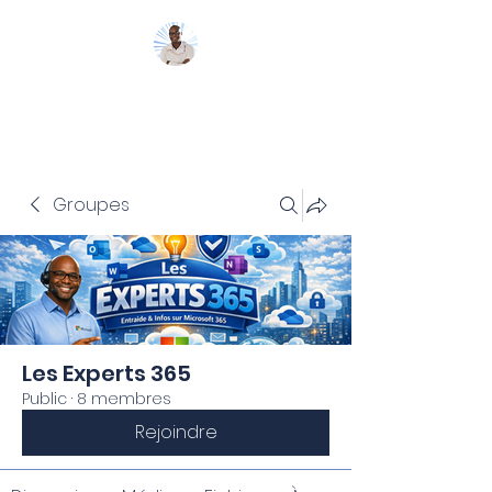
Mon Coach 365
Groupes
Les Experts 365
Public
·
8 membres
Rejoindre