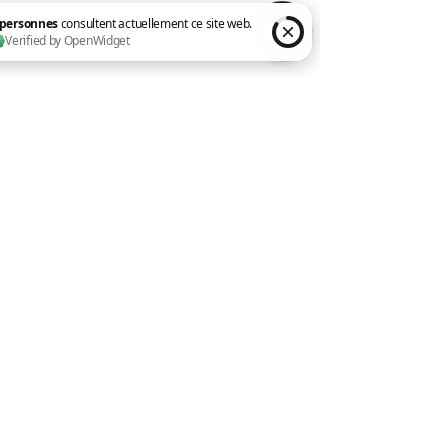
Particuliers / Indépendants
E
ntreprises
Formations courtes
2 personnes consultent actuellement ce site web. Verified by OpenWidget
Coaching individuel
À propos
Contact
Vous intégrez mes contenus à
votre LMS ?
Mes modules Microsoft 365 sont
disponibles pour les organismes
de formation, éditeurs de LMS ou le
LMS d'entreprise.
→ Espace partenaires
Vous avez un besoin spécifique ?
Chaque formation peut être
construite sur mesure pour votre