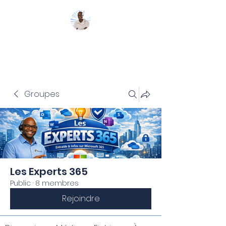
Mon Coach 365
Groupes
Les Experts 365
Public
·
8 membres
Rejoindre