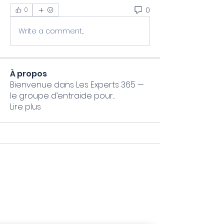
0
0
Write a comment...
À propos
Bienvenue dans Les Experts 365 —
le groupe d’entraide pour
...
Lire plus
Mon Coach 365 Formateur
Microsoft 365 spécialisé TPE & PME
N° NDA :
01 97 36799 97
Email :
accueil@moncoach365.academy