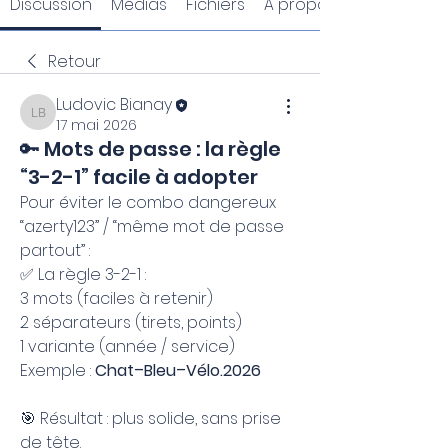
Discussion
Médias
Fichiers
À propos
Retour
Ludovic Bianay
Ludovic Bianay
17 mai 2026
🔑 Mots de passe : la règle
“3-2-1” facile à adopter
Pour éviter le combo dangereux 
“azerty123” / “même mot de passe 
partout” :
✅ La règle 3-2-1 :
3 mots (faciles à retenir)
2 séparateurs (tirets, points)
1 variante (année / service)
Exemple : 
Chat–Bleu–Vélo.2026
🎯 Résultat : plus solide, sans prise 
de tête.