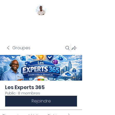
Mon Coach 365
Groupes
Les Experts 365
Public
·
8 membres
Rejoindre