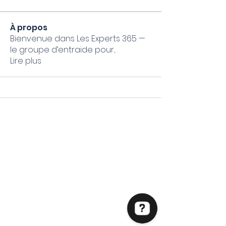
À propos
Bienvenue dans Les Experts 365 —
le groupe d’entraide pour
...
Lire plus
Mon Coach 365 Formateur
Microsoft 365 spécialisé TPE & PME
N° NDA :
01 97 36799 97
Email :
accueil@moncoach365.academy
Particuliers / Indépendants
E
ntreprises
Formations courtes