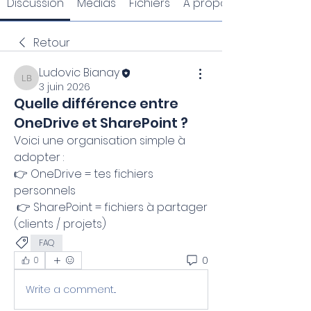
Discussion
Médias
Fichiers
À propos
Retour
Ludovic Bianay
Ludovic Bianay
3 juin 2026
Quelle différence entre
OneDrive et SharePoint ?
Voici une organisation simple à 
adopter :
👉 OneDrive = tes fichiers 
personnels
 👉 SharePoint = fichiers à partager 
(clients / projets)
FAQ
0
0
Write a comment...