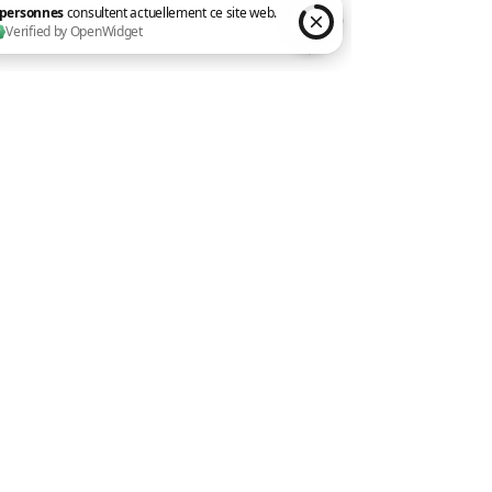
E
ntreprises
Formations courtes
3 personnes consultent actuellement ce site web. Verified by OpenWidget
Coaching individuel
À propos
Contact
Vous intégrez mes contenus à
votre LMS ?
Mes modules Microsoft 365 sont
disponibles pour les organismes
de formation, éditeurs de LMS ou le
LMS d'entreprise.
→ Espace partenaires
Vous avez un besoin spécifique ?
Chaque formation peut être
construite sur mesure pour votre