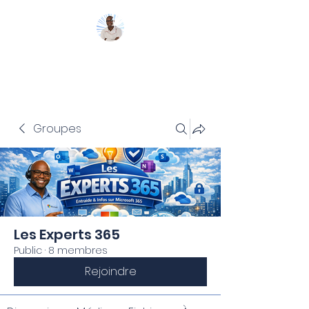
Mon Coach 365
Groupes
Les Experts 365
Public
·
8 membres
Rejoindre