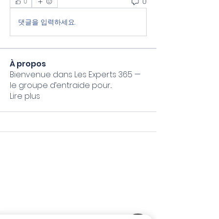
0
0
댓글을 입력하세요.
À propos
Bienvenue dans Les Experts 365 —
le groupe d’entraide pour
...
Lire plus
Mon Coach 365 Formateur
Microsoft 365 spécialisé TPE & PME
N° NDA :
01 97 36799 97
Email :
accueil@moncoach365.academy
Particuliers / Indépendants