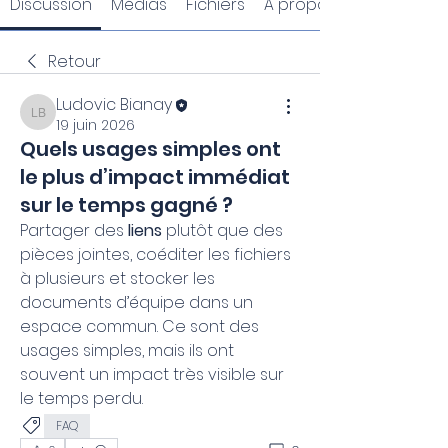
Discussion
Médias
Fichiers
À propos
Retour
Ludovic Bianay
Ludovic Bianay
19 juin 2026
Quels usages simples ont
le plus d’impact immédiat
sur le temps gagné ?
Partager des 
liens
 plutôt que des 
pièces jointes, coéditer les fichiers 
à plusieurs et stocker les 
documents d’équipe dans un 
espace commun. Ce sont des 
usages simples, mais ils ont 
souvent un impact très visible sur 
le temps perdu.
FAQ