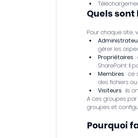
Téléchargement
Quels sont l
Pour chaque site, v
Administrateu
gérer les aspe
Propriétaires 
:
SharePoint. Il 
Membres 
: ce 
des fichiers o
Visiteurs 
: ils 
A ces groupes par 
groupes et configu
Pourquoi fa