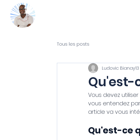
Mon Coach
Accueil
Guides gratuits
365
Tous les posts
Ludovic Bianay
13
Qu'est-
Vous devez utilise
vous entendez parl
article va vous inté
Qu'est-ce q