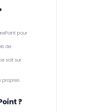
?
:
arePoint pour 
ls de 
ce soit sur 
s propres 
oint ?