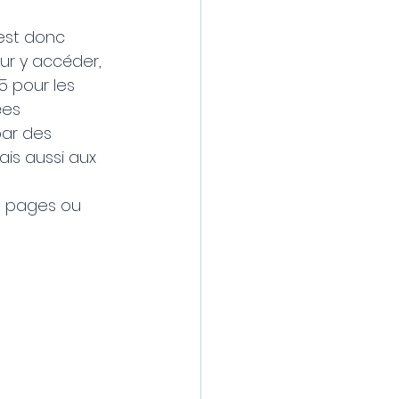
'est donc 
ur y accéder, 
 pour les 
ées 
par des 
ais aussi aux 
s pages ou 