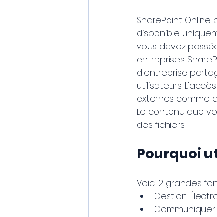
SharePoint Online 
disponible uniqueme
vous devez posséde
entreprises. Share
d'entreprise partag
utilisateurs. L'accè
externes comme des
Le contenu que vo
des fichiers.
Pourquoi ut
Voici 2 grandes fon
Gestion Élect
Communiquer de