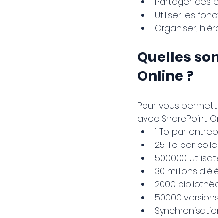
Partager des
Utiliser les f
Organiser, hiér
Quelles son
Online ?
Pour vous permett
avec SharePoint Onl
1 To par entrep
25 To par colle
500000 utilisa
30 millions d'é
2000 bibliothè
50000 versions
Synchronisatio