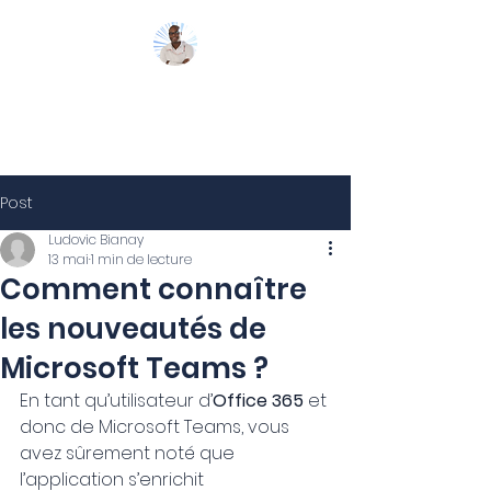
Mon Coach 365
Post
Ludovic Bianay
13 mai
1 min de lecture
Comment connaître
les nouveautés de
Microsoft Teams ?
En tant qu’utilisateur d’
Office 365 
et 
donc de Microsoft Teams, vous 
avez sûrement noté que 
l’application s’enrichit 