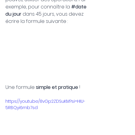
exemple, pour connaître la 
#date
du jour
 dans 45 jours, vous devez 
écrire la formule suivante :
Une formule 
simple et pratique
 !
https://youtu.be/8vGp2ZDSuKM?si=HIU-
5RBQyi6mb7sd