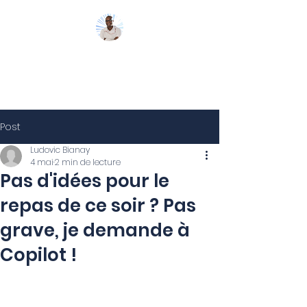
Mon Coach 365
Post
Ludovic Bianay
4 mai
2 min de lecture
Pas d'idées pour le
repas de ce soir ? Pas
grave, je demande à
Copilot !