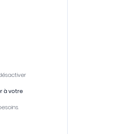
 désactiver 
 à votre 
besoins.