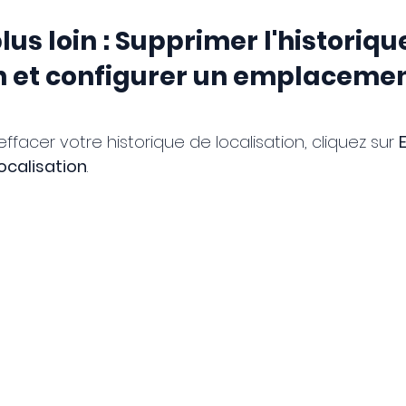
lus loin : Supprimer l'historiqu
on et configurer un emplacemen
effacer votre historique de localisation, cliquez sur 
localisation
.