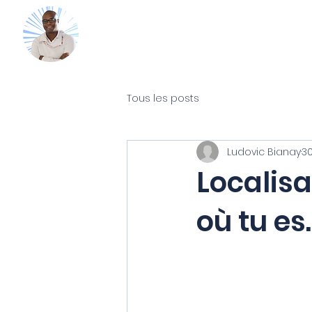
Mon Coach
Accueil
Guides gratuits
365
Tous les posts
Ludovic Bianay
30
Localis
où tu es