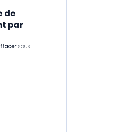
e de 
t par 
Effacer
 sous 