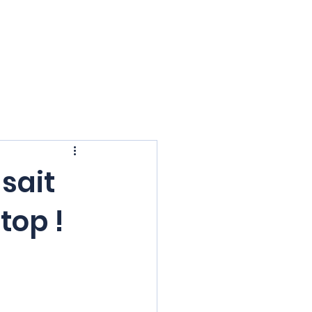
Contact
Se connecter
sait
top !