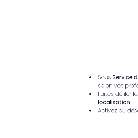
Sous 
Service d
selon vos préf
Faites défiler 
localisation
.
Activez ou désa