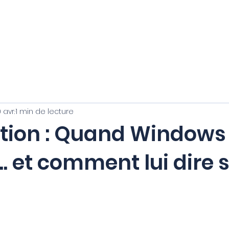
Blog
FAQ
À propos
 avr.
1 min de lecture
ation : Quand Windows 
... et comment lui dire s