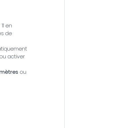
11 en 
es de 
atiquement 
ou activer 
mètres
 ou 