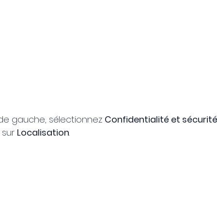
de gauche, sélectionnez 
Confidentialité et sécurit
 sur 
Localisation
.