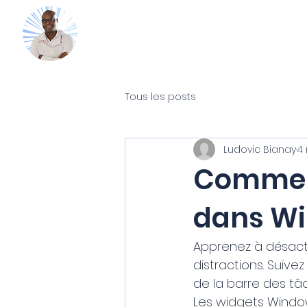
Mon Coach
Accueil
Guides gratuits
365
Tous les posts
Ludovic Bianay
4
Comment
dans Wi
Apprenez à désacti
distractions. Suive
de la barre des t
Les widgets Windows