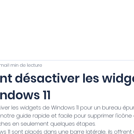
Blog
FAQ
À propos
 mai
1 min de lecture
 désactiver les widg
ndows 11
ver les widgets de Windows 11 pour un bureau épur
z notre guide rapide et facile pour supprimer l'icôn
âches en seulement quelques étapes.
 11 sont placés dans une barre latérale, ils offrent