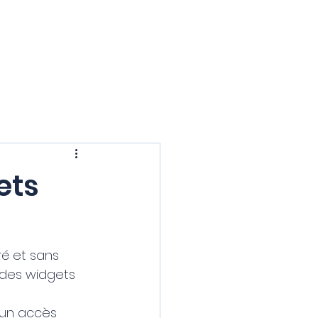
Contact
Se connecter
ets
é et sans 
e des widgets 
 un accès 