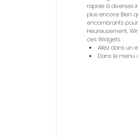
rapide à diverses in
plus encore. Bien q
encombrants pour d
Heureusement, Wind
ces Widgets :
Allez dans un e
Dans le menu q