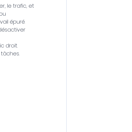
 le trafic, et 
ou 
ail épuré. 
désactiver 
c droit.
 tâches.